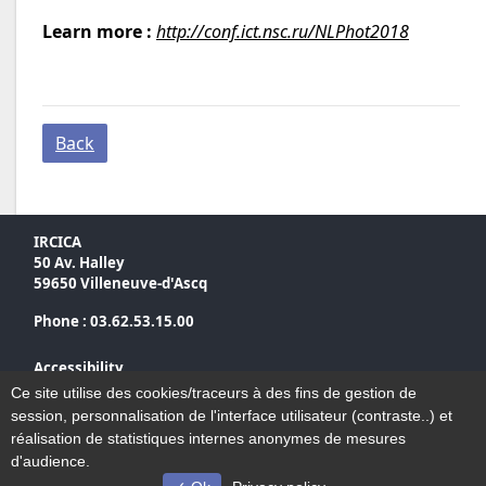
Learn more :
http://conf.ict.nsc.ru/NLPhot2018
Back
IRCICA
50 Av. Halley
59650 Villeneuve-d'Ascq
Phone : 03.62.53.15.00
Accessibility
Sitemap
Ce site utilise des cookies/traceurs à des fins de gestion de
Legal notices
session, personnalisation de l'interface utilisateur (contraste..) et
Contact
réalisation de statistiques internes anonymes de mesures
d'audience.