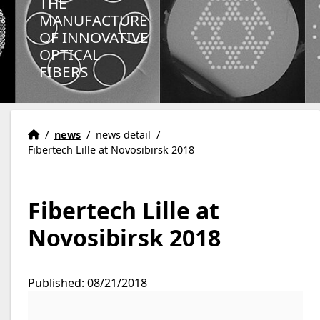
THE
MANUFACTURE
OF INNOVATIVE
OPTICAL
FIBERS
Homepage
Accueil
/
news
/
news detail
/
Fibertech Lille at Novosibirsk 2018
Fibertech Lille at
Novosibirsk 2018
Published: 08/21/2018