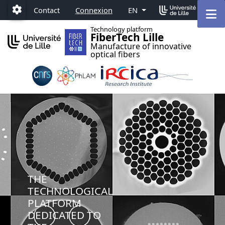
Accéder au menu principal
Accéder au contenu
M
Contact
Connexion
EN
Paramétrage
Technology platform
FiberTech Lille
Manufacture of innovative
optical fibers
THE
TECHNOLOGICAL
PLATFORM
DEDICATED TO