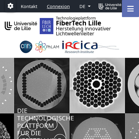
Accéder au menu principal
Accéder au contenu
M
Kontakt
Connexion
DE
Paramétrage
Technologieplattform
FiberTech Lille
Herstellung innovativer
Lichtwellenleiter
DIE
TECHNOLOGISCHE
PLATTFORM
FÜR DIE