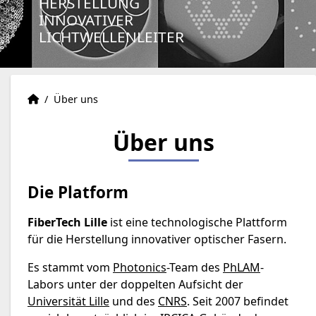
HERSTELLUNG
INNOVATIVER
LICHTWELLENLEITER
Zuhause
Accueil
/
Über uns
Über uns
Die Platform
FiberTech Lille
ist eine technologische Plattform
für die Herstellung innovativer optischer Fasern.
Es stammt vom
Photonics
-Team des
PhLAM
-
Labors unter der doppelten Aufsicht der
Universität Lille
und des
CNRS
. Seit 2007 befindet