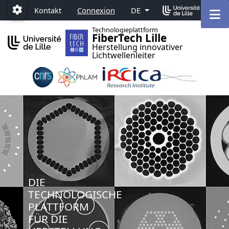
Accéder au menu principal
Accéder au contenu
M
Kontakt
Connexion
DE
Paramétrage
Technologieplattform
FiberTech Lille
Herstellung innovativer
Lichtwellenleiter
DIE
TECHNOLOGISCHE
PLATTFORM
FÜR DIE