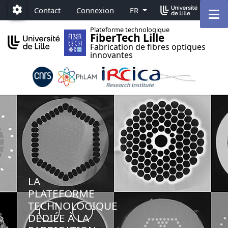
Accéder au menu principal
Accéder au contenu
M
Contact
Connexion
FR
Paramétrage
Plateforme technologique
FiberTech Lille
Fabrication de fibres optiques
innovantes
LA
PLATEFORME
TECHNOLOGIQUE
DÉDIÉE À LA