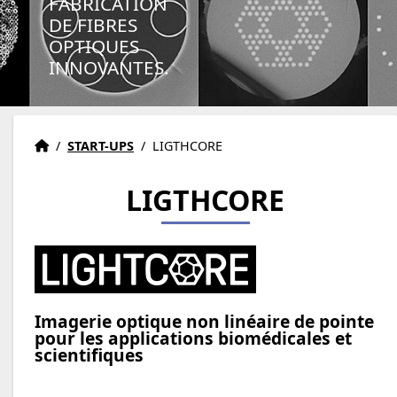
FABRICATION
DE FIBRES
OPTIQUES
INNOVANTES.
Accueil
Accueil
/
START-UPS
/
LIGTHCORE
LIGTHCORE
Imagerie optique non linéaire de pointe
pour les applications biomédicales et
scientifiques