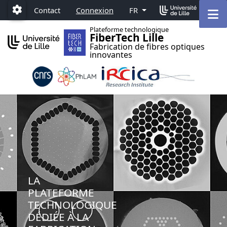
Accéder au menu principal
Accéder au contenu
M
Contact
Connexion
FR
Paramétrage
Plateforme technologique
FiberTech Lille
Fabrication de fibres optiques
innovantes
LA
PLATEFORME
TECHNOLOGIQUE
DÉDIÉE À LA