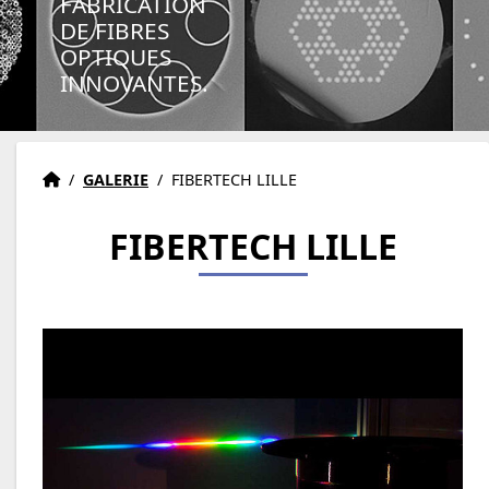
FABRICATION
DE FIBRES
OPTIQUES
INNOVANTES.
Accueil
Accueil
/
GALERIE
/
FIBERTECH LILLE
FIBERTECH LILLE